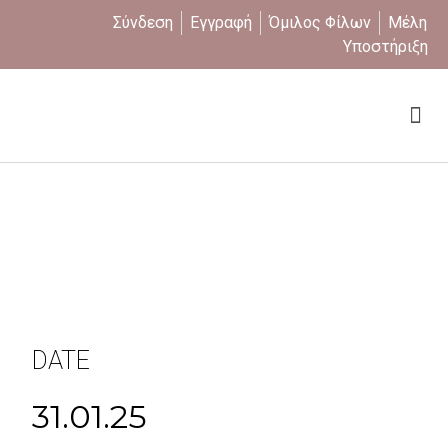
Σύνδεση
Εγγραφή
Όμιλος Φίλων
Μέλη
Υποστήριξη
Ποιοι είμαστε
DATE
31.01.25