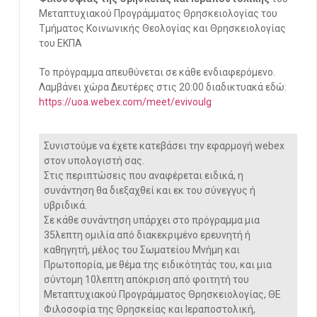
Μεταπτυχιακού Προγράμματος Θρησκειολογίας του
Τμήματος Κοινωνικής Θεολογίας και Θρησκειολογίας
του ΕΚΠΑ
Το πρόγραμμα απευθύνεται σε κάθε ενδιαφερόμενο.
Λαμβάνει χώρα Δευτέρες στις 20:00 διαδικτυακά εδώ:
https://uoa.webex.com/meet/
evivoulg
Συνιστούμε να έχετε κατεβάσει την εφαρμογή webex
στον υπολογιστή σας.
Στις περιπτώσεις που αναφέρεται ειδικά, η
συνάντηση θα διεξαχθεί και εκ του σύνεγγυς ή
υβριδικά.
Σε κάθε συνάντηση υπάρχει στο πρόγραμμα μια
35λεπτη ομιλία από διακεκριμένο ερευνητή ή
καθηγητή, μέλος του Σωματείου Μνήμη και
Πρωτοπορία, με θέμα της ειδικότητάς του, και μια
σύντομη 10λεπτη απόκριση από φοιτητή του
Μεταπτυχιακού Προγράμματος Θρησκειολογίας, ΘΕ
Φιλοσοφία της Θρησκείας και Ιεραποστολική,