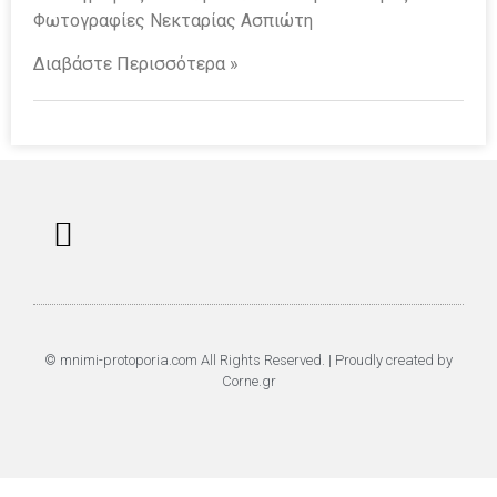
Φωτογραφίες Νεκταρίας Ασπιώτη
Διαβάστε Περισσότερα »
Επαναφορά Κωδικού
Πολιτική Απορρήτου
© mnimi-protoporia.com All Rights Reserved. | Proudly created by
Corne.gr