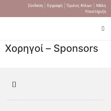
Σύνδεση
Εγγραφή
Όμιλος Φίλων
Μέλη
Υποστήριξη
Ποιοι είμαστε
Χορηγοί – Sponsors
Επαναφορά Κωδικού
Πολιτική Απορρήτου