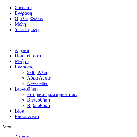
Skip
Σύνδεση
to
Εγγραφή
content
Όμιλος Φίλων
Μέλη
Υποστήριξη
Αρχική
Ποιοι είμαστε
Μνήμη
Εκδόσεις
Salt | Άλας
Αύρα Λεπτή
Newsletter
Βιβλιοθήκη
Ιστορικό δραστηριοτήτων
Βιντεοθήκη
Βιβλιοθήκη
Blog
Επικοινωνία
Menu