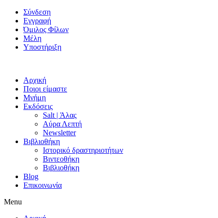
Skip
Σύνδεση
to
Εγγραφή
content
Όμιλος Φίλων
Μέλη
Υποστήριξη
Αρχική
Ποιοι είμαστε
Μνήμη
Εκδόσεις
Salt | Άλας
Αύρα Λεπτή
Newsletter
Βιβλιοθήκη
Ιστορικό δραστηριοτήτων
Βιντεοθήκη
Βιβλιοθήκη
Blog
Επικοινωνία
Menu