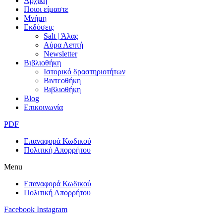
Αρχική
Ποιοι είμαστε
Μνήμη
Εκδόσεις
Salt | Άλας
Αύρα Λεπτή
Newsletter
Βιβλιοθήκη
Ιστορικό δραστηριοτήτων
Βιντεοθήκη
Βιβλιοθήκη
Blog
Επικοινωνία
PDF
Επαναφορά Κωδικού
Πολιτική Απορρήτου
Menu
Επαναφορά Κωδικού
Πολιτική Απορρήτου
Facebook
Instagram