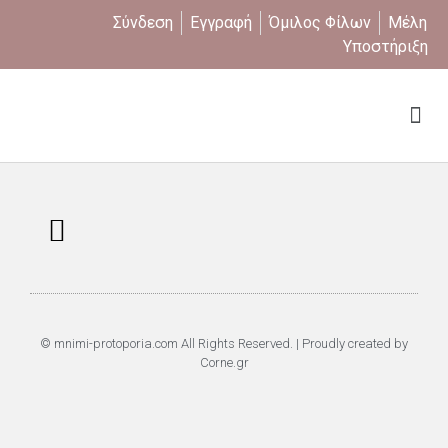
Σύνδεση
Εγγραφή
Όμιλος Φίλων
Μέλη
Υποστήριξη
Ποιοι είμαστε
Επαναφορά Κωδικού
Πολιτική Απορρήτου
© mnimi-protoporia.com All Rights Reserved. | Proudly created by
Corne.gr