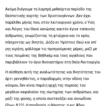
Ακόμα διάγουμε τη λαμπρή μεθεόρτια περίοδο της
δεσποτικής εορτής των Χριστουγέννων. Δεν έχει
παρέλθει μήνας που, στον λειτουργικό χρόνο, ο Υιός
και Λόγος του Θεού κενώσας εαυτόν έγινε ταπεινός
άνθρωπος, γνωρίζοντας τη φτώχεια και το κρύο,
πάσχοντας ως θνητός.
Δόξα εν Υψίστοις Θεώ και επί
γης ειρήνη
, ψάλλαμε τις προηγούμενες μέρες, μαζί με
τους ποιμένες της Βηθλεέμ και τους αγγέλους που
περιβάλλουν το άγιο θυσιαστήριο στη Θεία Λειτουργία.
Η αίσθηση αυτή της ευαλωτότητας και θνητότητας του
άρτι γεννηθέντος, ο παραδαρμός στην οδύνη του
κόσμου, δεν είναι παρά η αρχή της πορείας του
μεγάλου κεφαλαίου της σωτηρίας των ανθρώπων, και
μαζί της φύσης, η οποία συστενάζει και συνωδίνει
(Ρωμ. 8,22). Η προδοσία, ο θάνατος, η εις Άδου