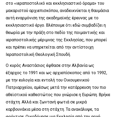
στο «ιεραποστολικό και εκκλησιαστικό όραμα» του
μακαριστού αρχιεπισκόπου, αναδεικνύεται η θαυμάσια
αυτή εναρμόνιση της ακαδημαϊκής έρευνας με το
εκκλησιαστικό έργο. Βλέπουμε ότι εδώ συμβαδίζει η
θεωρία με την πράξη στο πεδίο της ποιμαντικής και
ιεραποστολικής μέριμνας της Εκκλησίας, που μπορεί
και πρέπει να υπηρετείται από την αντίστοιχη
Ιεραποστολική Θεολογική Σπουδή.
Ο κυρός Αναστάσιος έφθασε στην Αλβανία ως
έξαρχος το 1991 και ως αρχιεπίσκοπος από το 1992,
με την ευλογία και εντολή του Οικουμενικού
Πατριαρχείου, αμέσως μετά την κατάρρευση του πιο
αθεϊστικού καθεστώτος που γνώρισε η Ευρώπη. Βρήκε
στάχτη. Αλλά και ζωντανή φωτιά σε μικρά
καρβουνάκια μέσα στη στάχτη. Τα ανακάλυψε, τα
φρόντισε. Οικοδόμησε μια Εκκλησία από την αρχή.