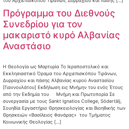
του Αρχιεπισκόπου Τιράνων, Δυρραχίου και πάσης […]
Πρόγραμμα του Διεθνούς
Συνεδρίου για τον
μακαριστό κυρό Αλβανίας
Αναστάσιο
Η Θεολογία ως Μαρτυρία Το Ιεραποστολικό και
Εκκλησιαστικό Όραμα του Αρχιεπισκόπου Τιράνων,
Δυρραχίου και πάσης Αλβανίας κυρού Αναστασίου
[Γιαννουλάτου] Εκδήλωση εις Μνήμην του ενός Έτους
από την Εκδημία του Μνήμη και Πρωτοπορία Σε
συνεργασία με τους Sankt Ignatios College, Södertälj,
Σουηδία Εργαστήριο Θρησκειολογίας και Βιοηθικής των
Θρησκειών «Βασίλειος Φανάρας» του Τμήματος
Κοινωνικής Θεολογίας […]