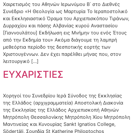
Χαιρετισμός του Αθηνών Ιερωνύμου Β΄ στο Διεθνές
Συνέδριο «Η Θεολογία ως Μαρτυρία Το Ιεραποστολικό
και Εκκλησιαστικό Όραμα του Αρχιεπισκόπου Τιράνων,
Δυρραχίου και πάσης Αλβανίας κυρού Αναστασίου
[Γιαννουλάτου] Εκδήλωση εις Μνήμην του ενός Έτους
από την Εκδημία του» Ακόμα διάγουμε τη λαμπρή
μεθεόρτια περίοδο της δεσποτικής εορτής των
Χριστουγέννων. Δεν έχει παρέλθει μήνας που, στον
λειτουργικό […]
ΕΥΧΑΡΙΣΤΙΕΣ
Χορηγοί του Συνεδρίου Ιερά Σύνοδος της Εκκλησίας
της Ελλάδος (αρχιγραμματεία) Αποστολική Διακονία
της Εκκλησίας της Ελλάδος Αρχιεπισκοπή Αθηνών
Μητρόπολη Θεσσαλονίκης Μητρόπολη Χίου Μητρόπολη
Μαντινείας και Κυνουρίας Sankt Ignatios College,
Södertälj, Σουηδία St Katherine Philoptochos