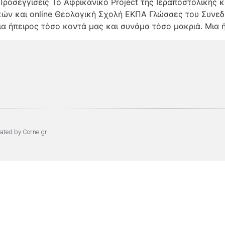
ροσεγγίσεις Το Αφρικανικό Project της Ιεραποστολικής κα
ών και online Θεολογική Σχολή ΕΚΠΑ Γλώσσες του Συνεδρ
ια ήπειρος τόσο κοντά μας και συνάμα τόσο μακριά. Μια 
eated by Corne.gr